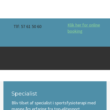
Klik her for online
Tlf: 57 61 50 60
booking
Specialist
Bliv tilset af specialist i sportsfysioterapi med
mange års erfaring fra top-elitesport.