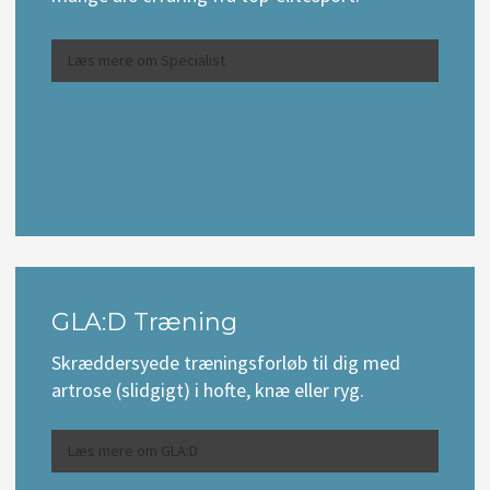
Læs mere om Specialist
​GLA:D Træning
Skræddersyede træningsforløb til dig med
artrose (slidgigt) i hofte, knæ eller ryg.
Læs mere om GLA:D